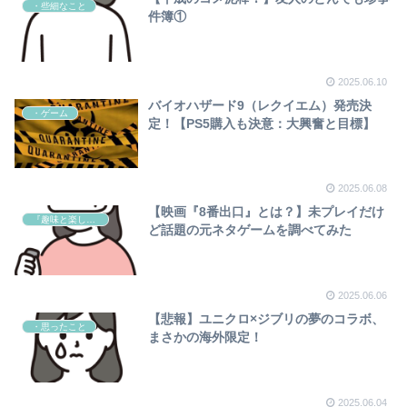
・些細なこと
件簿①
2025.06.10
バイオハザード9（レクイエム）発売決
・ゲーム
定！【PS5購入も決意：大興奮と目標】
2025.06.08
【映画『8番出口』とは？】未プレイだけ
『趣味と楽しみ』
ど話題の元ネタゲームを調べてみた
2025.06.06
【悲報】ユニクロ×ジブリの夢のコラボ、
・思ったこと
まさかの海外限定！
2025.06.04