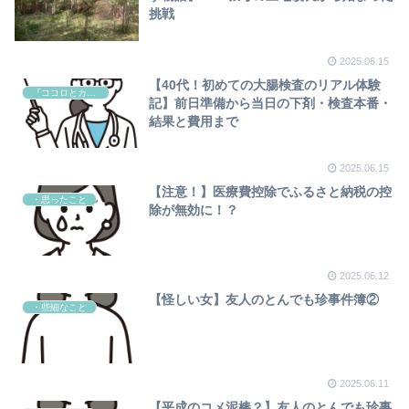
挑戦
2025.06.15
【40代！初めての大腸検査のリアル体験
『ココロとカラダのケア』
記】前日準備から当日の下剤・検査本番・
結果と費用まで
2025.06.15
【注意！】医療費控除でふるさと納税の控
・思ったこと
除が無効に！？
2025.06.12
【怪しい女】友人のとんでも珍事件簿②
・些細なこと
2025.06.11
【平成のコメ泥棒？】友人のとんでも珍事