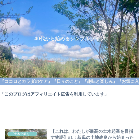
40代から始めるシンプルライフ
『ココロとカラダのケア』
『日々のこと』
『趣味と楽しみ』
『お気に入
「このブログはアフィリエイト広告を利用しています」
【これは、わたしが最高の土木起業を目指
『土木企業を目指す物語』
す物語】#1：叔母の土地改良から始まった