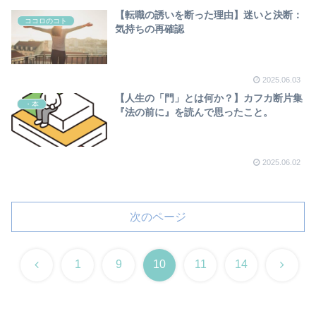
【転職の誘いを断った理由】迷いと決断：
ココロのコト
気持ちの再確認
2025.06.03
【人生の「門」とは何か？】カフカ断片集
・本
『法の前に』を読んで思ったこと。
2025.06.02
次のページ
前
次
1
9
10
11
14
へ
へ