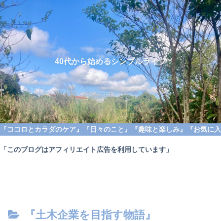
40代から始めるシンプルライフ
『ココロとカラダのケア』
『日々のこと』
『趣味と楽しみ』
『お気に入
「このブログはアフィリエイト広告を利用しています」
『土木企業を目指す物語』