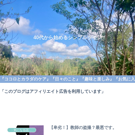
40代から始めるシンプルライフ
『ココロとカラダのケア』
『日々のこと』
『趣味と楽しみ』
『お気に入
「このブログはアフィリエイト広告を利用しています」
【卑劣！】教師の盗撮？最悪です。
・気になる話題ニュース