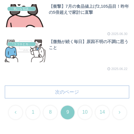
【衝撃】7月の食品値上げ2,105品目！昨年
・気になる話題ニュース
の5倍超えで家計に直撃
2025.06.30
【微熱が続く毎日】原因不明の不調に思う
『ココロとカラダのケア』
こと
2025.06.22
次のページ
前
次
1
8
9
10
14
へ
へ