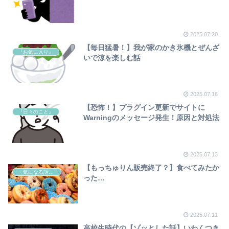
2025.07.20
【毎日猛暑！】我が家のかき氷機とぜんざ
『お気に入り』
いで涼を楽しむ話
2025.07.16
【恐怖！】プラグイン更新でサイトに
『日々のこと』
Warningのメッセージ発生！原因と対処法
2025.07.13
【もっちゅりん販売終了？】食べてみたか
・気になる話題ニュース
った…
2025.07.11
高校生時代の【ゾッとした話】いわくつき