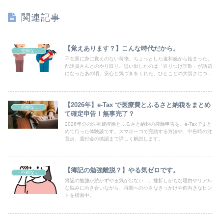
関連記事
【覚えあります？】こんな時代だから。
・些細なこと
不在票に身に覚えのない荷物。ちょっとした違和感から始まった、
配達員さんとのやり取り。思い出したのは「送りつけ詐欺」が話題
になったあの頃。安心と気づきをくれた、ひとことの大切さについ
て。
【2026年】e-Tax で医療費とふるさと納税をまとめ
・些細なこと
て確定申告！無事完了？
2026年分の医療費控除とふるさと納税の控除申告を、e-Taxでまと
めて行った体験談です。スマホ一つで完結する方法や、申告時の注
意点、還付金の確認まで詳しく解説します。
【簿記の勉強離脱？】やる気ゼロです。
・些細なこと
簿記の勉強が続かずやる気が出ない…。挫折しがちな理由やリアル
な悩みに向き合いながら、再開への小さなきっかけや前向きなヒン
トを模索中。