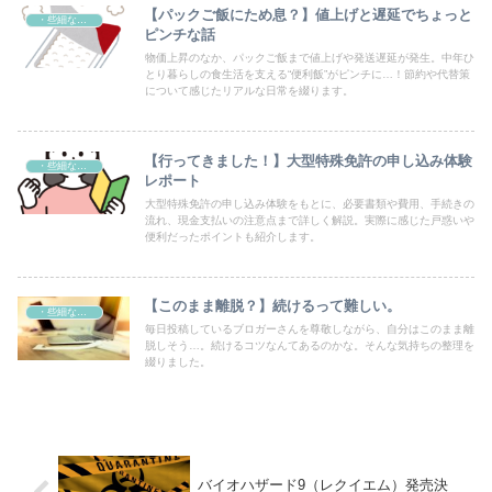
【パックご飯にため息？】値上げと遅延でちょっと
・些細なこと
ピンチな話
物価上昇のなか、パックご飯まで値上げや発送遅延が発生。中年ひ
とり暮らしの食生活を支える“便利飯”がピンチに…！節約や代替策
について感じたリアルな日常を綴ります。
【行ってきました！】大型特殊免許の申し込み体験
・些細なこと
レポート
大型特殊免許の申し込み体験をもとに、必要書類や費用、手続きの
流れ、現金支払いの注意点まで詳しく解説。実際に感じた戸惑いや
便利だったポイントも紹介します。
【このまま離脱？】続けるって難しい。
・些細なこと
毎日投稿しているブロガーさんを尊敬しながら、自分はこのまま離
脱しそう…。続けるコツなんてあるのかな。そんな気持ちの整理を
綴りました。
バイオハザード9（レクイエム）発売決