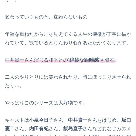
変わっていくものと、変わらないもの。
年齢を重ねたからこそ見えてくる人生の機微が丁寧に描か
れていて、観ているとじんわり心があたたかくなります。
中井貴一さん演じる和平との“
絶妙な距離感
”も健在
。
二人のやりとりには笑わされたり、時にほっこりさせられ
たり…。
やっぱりこのシリーズは大好物です。
キャストは
小泉今日子
さん、
中井貴一
さんをはじめ、
坂口
憲二
さん、
内田有紀
さん、
飯島直子
さんなどおなじみのメ