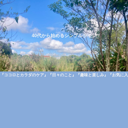
40代から始めるシンプルライフ
『ココロとカラダのケア』
『日々のこと』
『趣味と楽しみ』
『お気に入