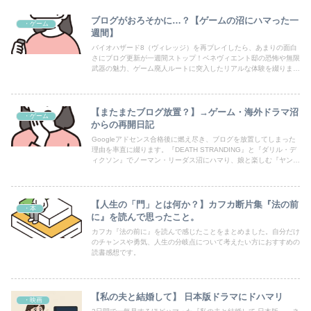
ブログがおろそかに…？【ゲームの沼にハマった一
・ゲーム
週間】
バイオハザード8（ヴィレッジ）を再プレイしたら、あまりの面白
さにブログ更新が一週間ストップ！ベネヴィエント邸の恐怖や無限
武器の魅力、ゲーム廃人ルートに突入したリアルな体験を綴りま
す。ゲーム好き必見の共感エピソード！
【またまたブログ放置？】→ゲーム・海外ドラマ沼
・ゲーム
からの再開日記
Googleアドセンス合格後に燃え尽き、ブログを放置してしまった
理由を率直に綴ります。『DEATH STRANDING』と『ダリル・デ
ィクソン』でノーマン・リーダス沼にハマり、娘と楽しむ『ヤン
グ・シェルドン』で癒された日々。共感エピソードや趣味の話題も
満載です。
【人生の「門」とは何か？】カフカ断片集『法の前
・本
に』を読んで思ったこと。
カフカ『法の前に』を読んで感じたことをまとめました。自分だけ
のチャンスや勇気、人生の分岐点について考えたい方におすすめの
読書感想です。
【私の夫と結婚して】 日本版ドラマにドハマリ
・映画