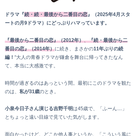
ドラマ『
続・続・最後から二番目の恋
』（2025年4月スタ
ートの月9ドラマ）にどっぷりハマっています。
『最後から二番目の恋』（2012年）
、
『続・最後から二
番目の恋』（2014年）
に続き、まさかの
11年ぶりの続
編！
“大人の青春ドラマが鎌倉を舞台に帰ってきたなん
て、本当に大感激です。
時間が過ぎるのはあっという間。最初にこのドラマを観た
のは、
私が31歳
のとき。
小泉今日子さん演じる吉野千明
は45歳で、「ふーん…」
とちょっと遠い目線で見ていた気がします。
面白かったけど、どこか他人事というか、「こういう風に