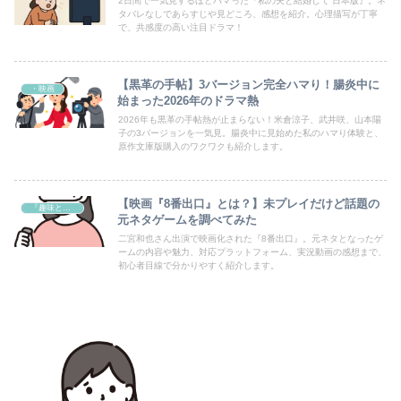
2日間で一気見するほどハマった『私の夫と結婚して 日本版』。ネ
タバレなしであらすじや見どころ、感想を紹介。心理描写が丁寧
で、共感度の高い注目ドラマ！
【黒革の手帖】3バージョン完全ハマり！腸炎中に
・映画
始まった2026年のドラマ熱
2026年も黒革の手帖熱が止まらない！米倉涼子、武井咲、山本陽
子の3バージョンを一気見。腸炎中に見始めた私のハマり体験と、
原作文庫版購入のワクワクも紹介します。
【映画『8番出口』とは？】未プレイだけど話題の
『趣味と楽しみ』
元ネタゲームを調べてみた
二宮和也さん出演で映画化された『8番出口』。元ネタとなったゲ
ームの内容や魅力、対応プラットフォーム、実況動画の感想まで、
初心者目線で分かりやすく紹介します。