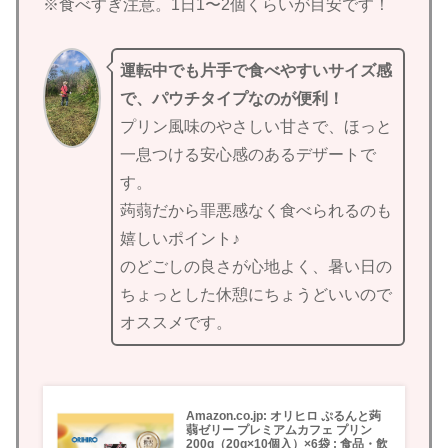
※食べすぎ注意。1日1〜2個くらいが目安です！
運転中でも片手で食べやすいサイズ感
で、パウチタイプなのが便利！
プリン風味のやさしい甘さで、ほっと
一息つける安心感のあるデザートで
す。
蒟蒻だから罪悪感なく食べられるのも
嬉しいポイント♪
のどごしの良さが心地よく、暑い日の
ちょっとした休憩にちょうどいいので
オススメです。
Amazon.co.jp: オリヒロ ぷるんと蒟
蒻ゼリー プレミアムカフェ プリン
200g（20g×10個入）×6袋 : 食品・飲