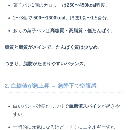
菓子パン1個のカロリーは
250〜450kcal
程度。
2〜3個で
500〜1300kcal
、ほぼ1食〜1.5食分。
多くの菓子パンは
高糖質・高脂質・低たんぱく
。
糖質と脂質がメインで、たんぱく質は少なめ。
つまり、
脂肪がたまりやすいバランス
。
2. 血糖値が急上昇 → 急降下で空腹感
白いパン＋砂糖たっぷりで
血糖値スパイク
が起きや
すい
一時的に元気になるけど、すぐにエネルギー切れ