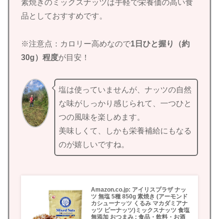
素焼きのミックスナッツは手軽で栄養価の高い食
品としておすすめです。
※注意点：カロリー高めなので
1日ひと握り（約
30g）程度
が目安！
塩は使っていませんが、ナッツの自然
な味がしっかり感じられて、一つひと
つの風味を楽しめます。
美味しくて、しかも栄養補給にもなる
のが嬉しいですね。
Amazon.co.jp: アイリスプラザ ナッ
ツ 無塩 5種 850g 素焼き (アーモンド
カシューナッツ くるみ マカダミアナ
ッツ ピーナッツ)ミックスナッツ 食塩
無添加 おつまみ : 食品・飲料・お酒