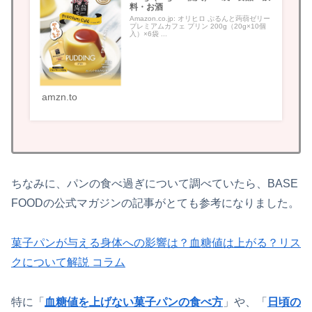
料・お酒
Amazon.co.jp: オリヒロ ぷるんと蒟蒻ゼリー
プレミアムカフェ プリン 200g（20g×10個
入）×6袋 ...
amzn.to
ちなみに、パンの食べ過ぎについて調べていたら、BASE
FOODの公式マガジンの記事がとても参考になりました。
菓子パンが与える身体への影響は？血糖値は上がる？リス
クについて解説 コラム
特に「
血糖値を上げない菓子パンの食べ方
」や、「
日頃の