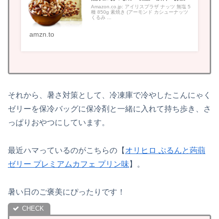
Amazon.co.jp: アイリスプラザ ナッツ 無塩 5
種 850g 素焼き (アーモンド カシューナッツ
くるみ ...
amzn.to
それから、暑さ対策として、冷凍庫で冷やしたこんにゃく
ゼリーを保冷バッグに保冷剤と一緒に入れて持ち歩き、さ
っぱりおやつにしています。
最近ハマっているのがこちらの【
オリヒロ ぷるんと蒟蒻
ゼリー プレミアムカフェ プリン味
】。
暑い日のご褒美にぴったりです！