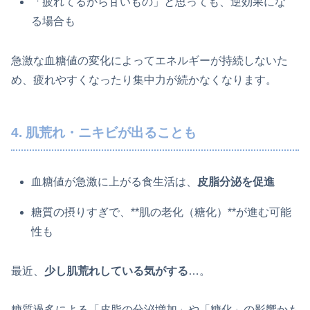
「疲れてるから甘いもの」と思っても、逆効果にな
る場合も
急激な血糖値の変化によってエネルギーが持続しないた
め、疲れやすくなったり集中力が続かなくなります。
4. 肌荒れ・ニキビが出ることも
血糖値が急激に上がる食生活は、
皮脂分泌を促進
糖質の摂りすぎで、**肌の老化（糖化）**が進む可能
性も
最近、
少し肌荒れしている気がする
…。
糖質過多による「皮脂の分泌増加」や「糖化」の影響かも