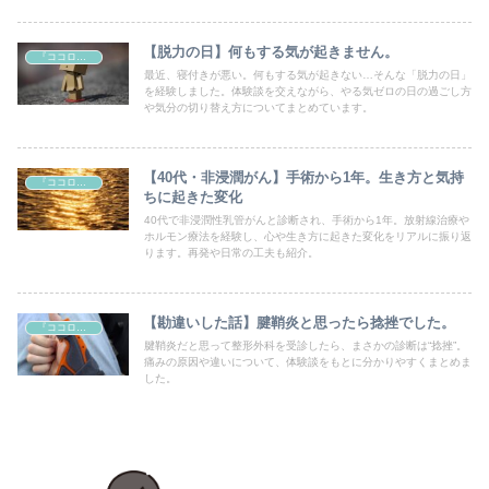
【脱力の日】何もする気が起きません。
『ココロとカラダのケア』
最近、寝付きが悪い。何もする気が起きない…そんな「脱力の日」
を経験しました。体験談を交えながら、やる気ゼロの日の過ごし方
や気分の切り替え方についてまとめています。
【40代・非浸潤がん】手術から1年。生き方と気持
『ココロとカラダのケア』
ちに起きた変化
40代で非浸潤性乳管がんと診断され、手術から1年。放射線治療や
ホルモン療法を経験し、心や生き方に起きた変化をリアルに振り返
ります。再発や日常の工夫も紹介。
【勘違いした話】腱鞘炎と思ったら捻挫でした。
『ココロとカラダのケア』
腱鞘炎だと思って整形外科を受診したら、まさかの診断は“捻挫”。
痛みの原因や違いについて、体験談をもとに分かりやすくまとめま
した。