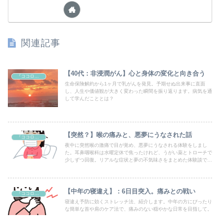
関連記事
【40代：非浸潤がん】心と身体の変化と向き合う
『ココロとカラダのケア』
生命保険解約から1ヶ月で乳がんを発見。予期せぬ出来事に直面
し、人生や価値観が大きく変わった瞬間を振り返ります。病気を通
して学んだこととは？
【突然？】喉の痛みと、悪夢にうなされた話
『ココロとカラダのケア』
夜中に突然喉の激痛で目が覚め、悪夢にうなされる体験をしまし
た。耳鼻咽喉科は水曜定休で焦ったけれど、うがい薬とトローチで
少しずつ回復。リアルな症状と夢の不気味さをまとめた体験談で
す。
【中年の寝違え】：6日目突入。痛みとの戦い
『ココロとカラダのケア』
寝違え予防に効くストレッチ法、紹介します。中年の方にぴったり
な簡単な首や肩のケア法で、痛みのない穏やかな日常を目指して。