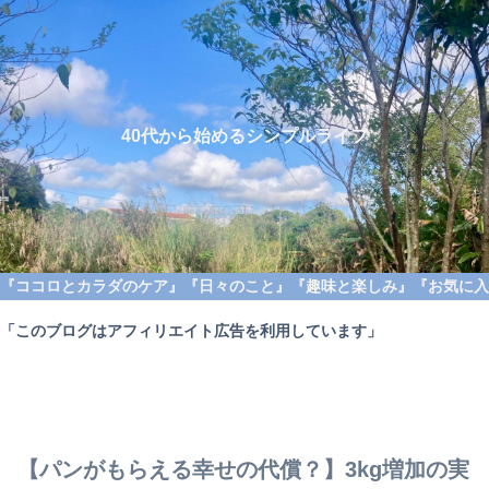
40代から始めるシンプルライフ
『ココロとカラダのケア』
『日々のこと』
『趣味と楽しみ』
『お気に入
「このブログはアフィリエイト広告を利用しています」
【パンがもらえる幸せの代償？】3kg増加の実