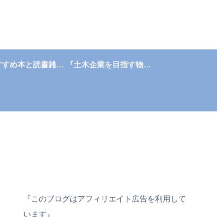
『おすすめ本と読書雑記帳』
『土木企業を目指す物語』
『このブログはアフィリエイト広告を利用して
います』