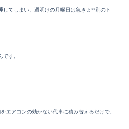
障
してしまい、週明けの月曜日は急きょ**別のト
。
んです。
。
物をエアコンの効かない代車に積み替えるだけで、