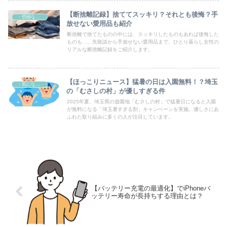
【断捨離記録】捨ててスッキリ？それとも後悔？手
・些細なこと
放せない愛用品も紹介
断捨離で捨てたものの中には、スッキリしたものもあれば後悔した
ものも…。失敗談から手放せない愛用品まで、ひとり暮らし女性の
リアルな断捨離記録をご紹介します。
【ほっこりニュース】猛暑の日は入園無料！？埼玉
・気になる話題ニュース
の「むさしの村」が優しすぎる件
2025年夏、埼玉県の遊園地「むさしの村」で猛暑日になると入園
が無料になる「埼玉暑すぎる割」キャンペーンを実施。優しさにあ
ふれた取り組みに多くの人が注目しています。
【バッテリー充電の最適化】でiPhoneバ
ッテリー寿命が長持ちする理由とは？