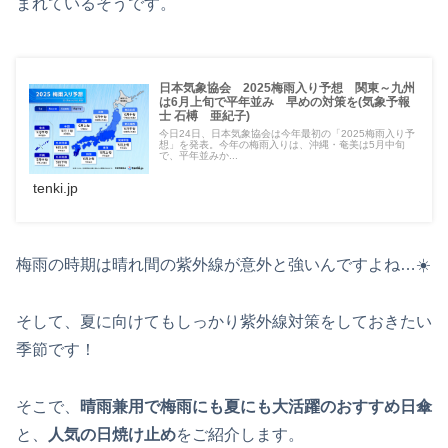
まれているそうです。
日本気象協会 2025梅雨入り予想 関東～九州
は6月上旬で平年並み 早めの対策を(気象予報
士 石榑 亜紀子)
今日24日、日本気象協会は今年最初の「2025梅雨入り予
想」を発表。今年の梅雨入りは、沖縄・奄美は5月中旬
で、平年並みか...
tenki.jp
梅雨の時期は晴れ間の紫外線が意外と強いんですよね…☀️
そして、夏に向けてもしっかり紫外線対策をしておきたい
季節です！
そこで、
晴雨兼用で梅雨にも夏にも大活躍のおすすめ日傘
と、
人気の日焼け止め
をご紹介します。