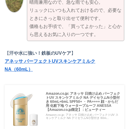
晴雨兼用なので、急な雨でも安心。
リュックにいつも入れておけるので、必要な
ときにさっと取り出せて便利です。
価格もお手頃で、「買ってよかった」と心か
ら思えるお気に入りの一つです。
【
汗や水に強い！鉄板のUVケア
】
アネッサ パーフェクトUVスキンケアミルク
NA（60mL）
Amazon.co.jp: アネッサ 日焼け止め パーフェク
トUV スキンケアミルク NA デイセラムN小型付
き 60mL+6mL SPF50+ ・ PA++++ 顔・からだ
用 化粧下地 ウォータープルーフ ANESSA
【Amazon.co.jp限定】 : ビューティー
Amazon.co.jp: アネッサ 日焼け止め パーフェクトUV ス
キンケアミルク NA デイセラムN小型付き 60m...