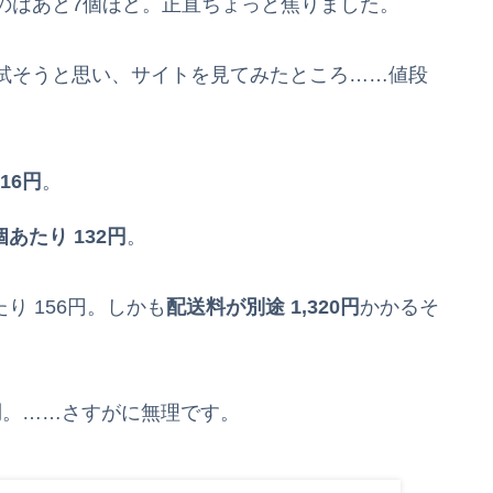
のはあと7個ほど。正直ちょっと焦りました。
試そうと思い、サイトを見てみたところ……値段
16円
。
個あたり 132円
。
り 156円。しかも
配送料が別途 1,320円
かかるそ
円
。……さすがに無理です。