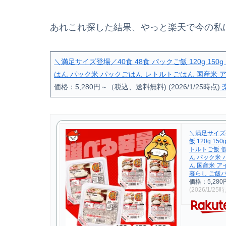
あれこれ探した結果、やっと楽天で今の私
＼満足サイズ登場／40食 48食 パックご飯 120g 150g 
はん パック米 パックごはん レトルトごはん 国産米 
価格：5,280円～（税込、送料無料) (2026/1/25時点)
＼満足サイズ登
飯 120g 150g
トルトご飯 
ん パック米
ん 国産米 ア
暮らし ご飯パ
価格：5,28
(2026/1/25