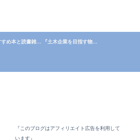
『おすすめ本と読書雑記帳』
『土木企業を目指す物語』
『このブログはアフィリエイト広告を利用して
います』