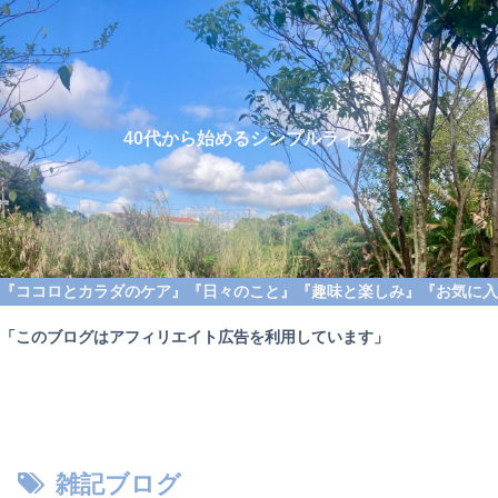
40代から始めるシンプルライフ
『ココロとカラダのケア』
『日々のこと』
『趣味と楽しみ』
『お気に入
「このブログはアフィリエイト広告を利用しています」
雑記ブログ