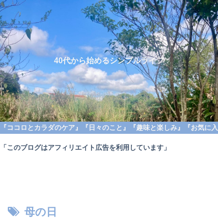
40代から始めるシンプルライフ
『ココロとカラダのケア』
『日々のこと』
『趣味と楽しみ』
『お気に入
「このブログはアフィリエイト広告を利用しています」
母の日