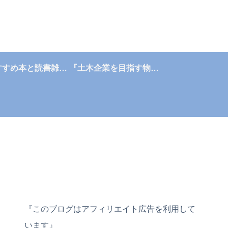
『おすすめ本と読書雑記帳』
『土木企業を目指す物語』
『このブログはアフィリエイト広告を利用して
います』