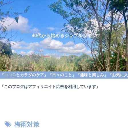
40代から始めるシンプルライフ
『ココロとカラダのケア』
『日々のこと』
『趣味と楽しみ』
『お気に入
「このブログはアフィリエイト広告を利用しています」
梅雨対策