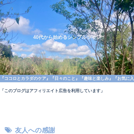
40代から始めるシンプルライフ
『ココロとカラダのケア』
『日々のこと』
『趣味と楽しみ』
『お気に入
「このブログはアフィリエイト広告を利用しています」
友人への感謝