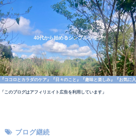
40代から始めるシンプルライフ
『ココロとカラダのケア』
『日々のこと』
『趣味と楽しみ』
『お気に入
「このブログはアフィリエイト広告を利用しています」
ブログ継続