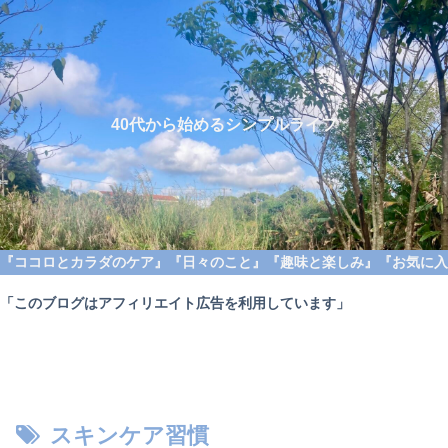
40代から始めるシンプルライフ
『ココロとカラダのケア』
『日々のこと』
『趣味と楽しみ』
『お気に入
「このブログはアフィリエイト広告を利用しています」
スキンケア習慣