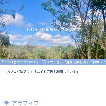
40代から始めるシンプルライフ
『ココロとカラダのケア』
『日々のこと』
『趣味と楽しみ』
『お気に入
「このブログはアフィリエイト広告を利用しています」
アラフィフ